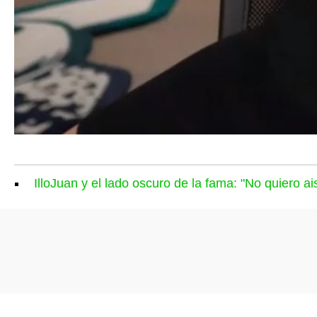
IlloJuan y el lado oscuro de la fama: "No quiero ai