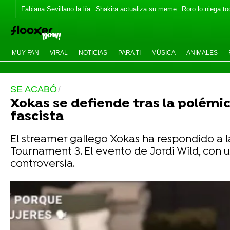
Fabiana Sevillano la lía
Shakira actualiza su meme
Roro lo niega to
MUY FAN
VIRAL
NOTICIAS
PARA TI
MÚSICA
ANIMALES
SE ACABÓ
Xokas se defiende tras la polémi
fascista
El streamer gallego Xokas ha respondido a la
Tournament 3. El evento de Jordi Wild, con u
controversia.