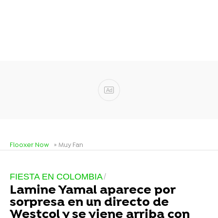
Ad
Flooxer Now
» Muy Fan