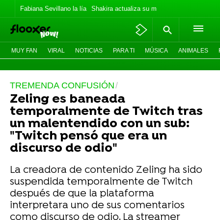
Fabiana Sevillano la lía
Shakira actualiza su meme
Los Jonas vaca
MUY FAN
VIRAL
NOTICIAS
PARA TI
MÚSICA
ANIMALES
TREMENDA CONFUSIÓN
Zeling es baneada
temporalmente de Twitch tras
un malentendido con un sub:
"Twitch pensó que era un
discurso de odio"
La creadora de contenido Zeling ha sido
suspendida temporalmente de Twitch
después de que la plataforma
interpretara uno de sus comentarios
como discurso de odio. La streamer