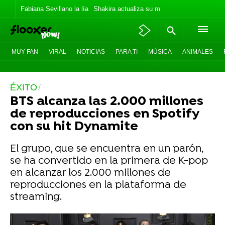
Fabiana Sevillano la lía
Shakira actualiza su meme
Roro lo niega to
MUY FAN
VIRAL
NOTICIAS
PARA TI
MÚSICA
ANIMALES
ÉXITO
BTS alcanza las 2.000 millones
de reproducciones en Spotify
con su hit Dynamite
El grupo, que se encuentra en un parón,
se ha convertido en la primera de K-pop
en alcanzar los 2.000 millones de
reproducciones en la plataforma de
streaming.