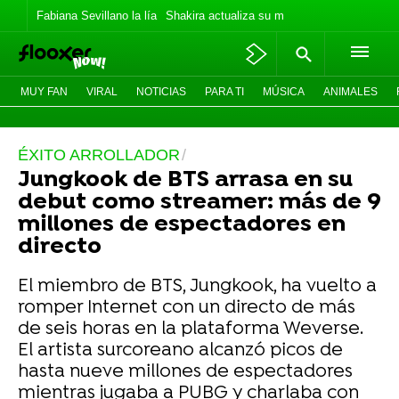
Fabiana Sevillano la lía
Shakira actualiza su meme
Los Jonas vaca
MUY FAN
VIRAL
NOTICIAS
PARA TI
MÚSICA
ANIMALES
ÉXITO ARROLLADOR
Jungkook de BTS arrasa en su
debut como streamer: más de 9
millones de espectadores en
directo
El miembro de BTS, Jungkook, ha vuelto a
romper Internet con un directo de más
de seis horas en la plataforma Weverse.
El artista surcoreano alcanzó picos de
hasta nueve millones de espectadores
mientras jugaba a PUBG y charlaba con