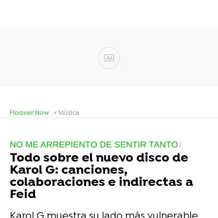
Ad
Flooxer Now
» Música