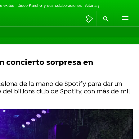
e éxitos
Disco Karol G y sus colaboraciones
Aitana y Plex de vacaciones
un concierto sorpresa en
celona de la mano de Spotify para dar un
el billions club de Spotify, con más de mil