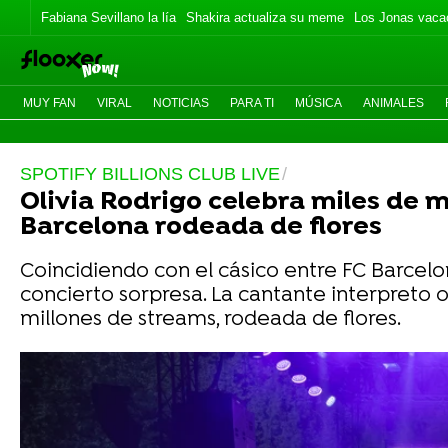
Fabiana Sevillano la lía
Shakira actualiza su meme
Los Jonas vaca
MUY FAN
VIRAL
NOTICIAS
PARA TI
MÚSICA
ANIMALES
SPOTIFY BILLIONS CLUB LIVE
Olivia Rodrigo celebra miles de m
Barcelona rodeada de flores
Coincidiendo con el cásico entre FC Barcelo
concierto sorpresa. La cantante interpreto 
millones de streams, rodeada de flores.