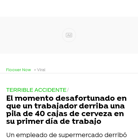
Ad
Flooxer Now
» Viral