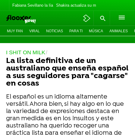
Fabiana Sevillano la lía
Shakira actualiza su meme
Los Jonas vaca
MUY FAN
VIRAL
NOTICIAS
PARA TI
MÚSICA
ANIMALES
I SHIT ON MILK
La lista definitiva de un
australiano que enseña español
a sus seguidores para "cagarse"
en cosas
El español es un idioma altamente
versátil. Ahora bien, si hay algo en lo que
la variedad de expresiones destaca en
gran medida es en los insultos y este
australiano ha querido recoger una
práctica lista para enseñar el idioma de