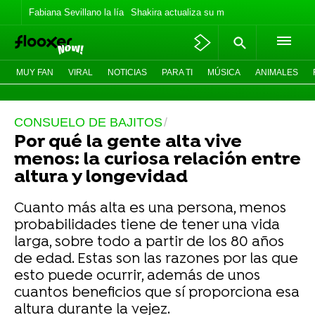
Fabiana Sevillano la lía
Shakira actualiza su meme
Los Jonas vaca
MUY FAN
VIRAL
NOTICIAS
PARA TI
MÚSICA
ANIMALES
CONSUELO DE BAJITOS
Por qué la gente alta vive
menos: la curiosa relación entre
altura y longevidad
Cuanto más alta es una persona, menos
probabilidades tiene de tener una vida
larga, sobre todo a partir de los 80 años
de edad. Estas son las razones por las que
esto puede ocurrir, además de unos
cuantos beneficios que sí proporciona esa
altura durante la vejez.