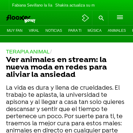
Fabiana Sevillano la lía
Shakira actualiza su meme
Los Jonas vaca
MUY FAN
VIRAL
NOTICIAS
PARA TI
MÚSICA
ANIMALES
TERAPIA ANIMAL
Ver animales en stream: la
nueva moda en redes para
aliviar la ansiedad
La vida es dura y llena de crueldades. El
trabajo te aplasta, la universidad te
apisona y al llegar a casa tan solo quieres
descansar y sentir que el tiempo te
pertenece un poco. Por suerte para ti, te
traemos la mejor cura para estos males:
animales en directo en cualquier parte