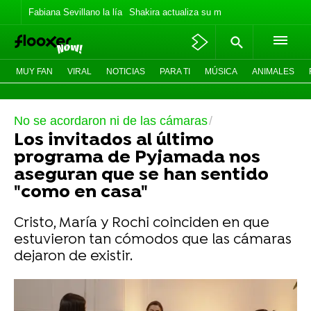
Fabiana Sevillano la lía
Shakira actualiza su meme
Los Jonas vaca
MUY FAN
VIRAL
NOTICIAS
PARA TI
MÚSICA
ANIMALES
No se acordaron ni de las cámaras
Los invitados al último
programa de Pyjamada nos
aseguran que se han sentido
"como en casa"
Cristo, María y Rochi coinciden en que
estuvieron tan cómodos que las cámaras
dejaron de existir.