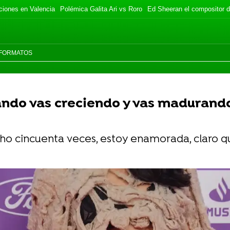
ciones en Valencia
Polémica Galita Ari vs Roro
Ed Sheeran el compositor d
FORMATOS
ando vas creciendo y vas madurando
cho cincuenta veces, estoy enamorada, claro que