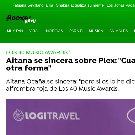
Fabiana Sevillano la lía
Shakira actualiza su meme
Los Jonas vaca
MUY FAN
VIRAL
NOTICIAS
PARA TI
MÚSICA
ANIMALES
LOS 40 MUSIC AWARDS
Aitana se sincera sobre Plex: "Cu
otra forma"
Aitana Ocaña se sincera: "pero si os lo he di
alfrombra roja de Los 40 Music Awards.