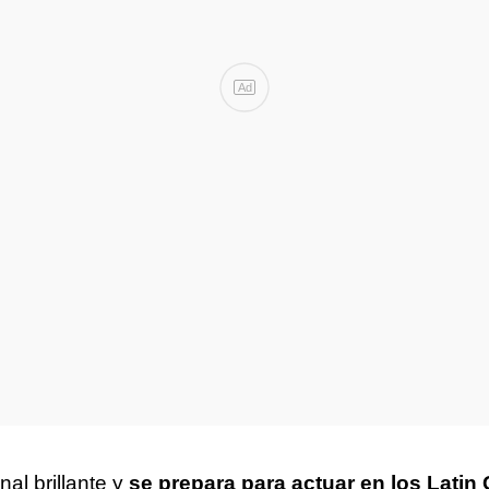
Ad
al brillante y
se prepara para actuar en los Lati