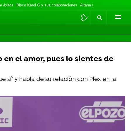
e éxitos
Disco Karol G y sus colaboraciones
Aitana y Plex de vacaciones
 en el amor, pues lo sientes de
 sí" y habla de su relación con Plex en la