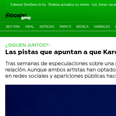
Fabiana Sevillano la lía
Shakira actualiza su meme
Los Jonas vaca
MUY FAN
VIRAL
NOTICIAS
PARA TI
MÚSICA
ANIMALES
¿SIGUEN JUNTOS?
Las pistas que apuntan a que Karo
Tras semanas de especulaciones sobre una p
relación. Aunque ambos artistas han optado p
en redes sociales y apariciones públicas hac