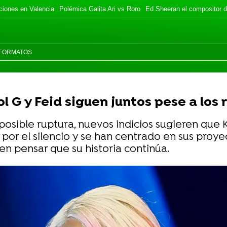
ciones en Valencia
Polémica Galita Ari vs Roro
Ed Sheeran el compositor d
FORMATOS
l G y Feid siguen juntos pese a los
osible ruptura, nuevos indicios sugieren que 
or el silencio y se han centrado en sus proyec
en pensar que su historia continúa.