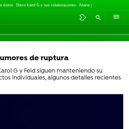
e éxitos
Disco Karol G y sus colaboraciones
Aitana y Plex de vacaciones
 rumores de ruptura
Karol G y Feid siguen manteniendo su
tos individuales, algunos detalles recientes