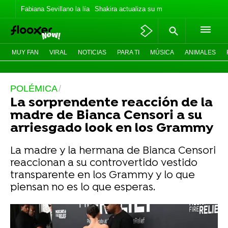
Fabiana Sevillano la lía
Shakira actualiza su meme
Los Jonas vaca
MUY FAN
VIRAL
NOTICIAS
PARA TI
MÚSICA
ANIMALES
POLÉMICA
La sorprendente reacción de la
madre de Bianca Censori a su
arriesgado look en los Grammy
La madre y la hermana de Bianca Censori
reaccionan a su controvertido vestido
transparente en los Grammy y lo que
piensan no es lo que esperas.